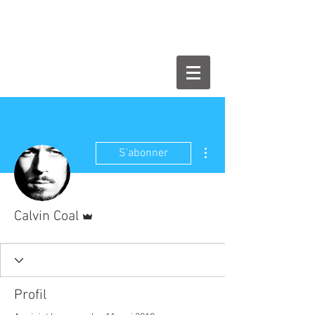
Plus d'actions
S'abonner
Administrateur
Calvin Coal
Profil