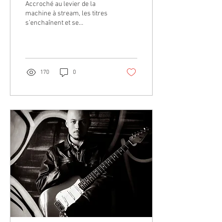
Accroché au levier de la
machine à stream, les titres
s’enchaînent et se
ressemblent. Dans un ultime
jet de dés, on clique sur un
tout...
170
0