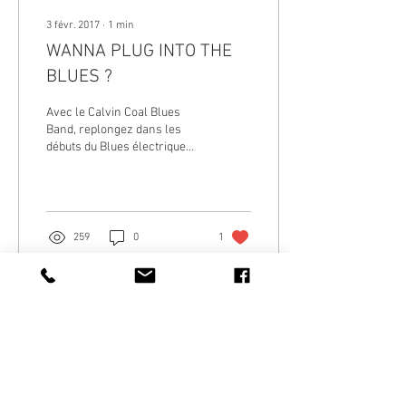
3 févr. 2017
∙
1
min
WANNA PLUG INTO THE
BLUES ?
Avec le Calvin Coal Blues
Band, replongez dans les
débuts du Blues électrique
avec les plus grands
standards de l'époque, des
reprises de...
259
0
1